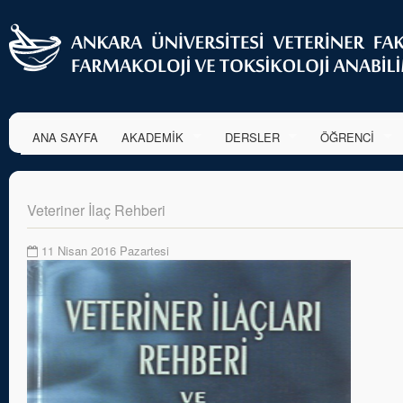
ANA SAYFA
AKADEMİK
DERSLER
ÖĞRENCİ
Veteriner İlaç Rehberi
11 Nisan 2016 Pazartesi