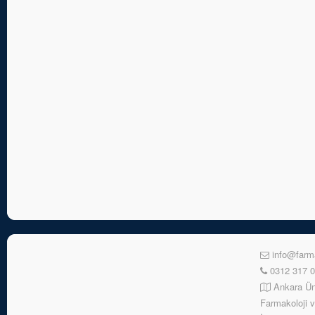
info@farma
0312 317 0
Ankara Ünv
Farmakoloji v