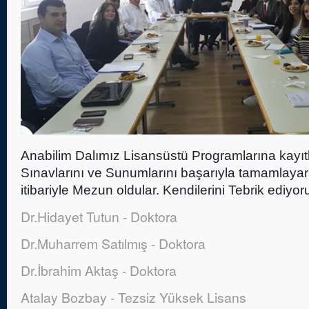
Anabilim Dalımız Lisansüstü Programlarına kayıtl
Sınavlarını ve Sunumlarını başarıyla tamamlaya
itibariyle Mezun oldular. Kendilerini Tebrik ediyor
Dr.Hidayet Tutun - Doktora
Dr.Muharrem Satılmış - Doktora
Dr.İbrahim Aktaş - Doktora
Atalay Bozbay - Tezsiz Yüksek Lisans