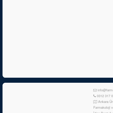
info@farma
0312 317 0
Ankara Ünv
Farmakoloji v